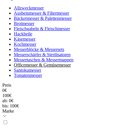
Allzweckmesser
Ausbeinmesser & Filiermesser
Bäckermesser & Palettenmesser
Brotmesser
Fleischgabeln & Fleischmesser
Hackbeile
Käsemesser
Kochmesser
Messerblöcke & Messersets
Messerschärfer & Sterilisatoren
Messertaschen & Messermappen
Officemesser & Gemüsemesser
Santokumesser
Tomatenmesser
Preis
0€
100€
ab:
0€
bis:
100€
Marke