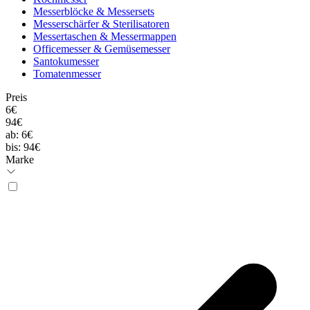
Messerblöcke & Messersets
Messerschärfer & Sterilisatoren
Messertaschen & Messermappen
Officemesser & Gemüsemesser
Santokumesser
Tomatenmesser
Preis
6€
94€
ab:
6€
bis:
94€
Marke