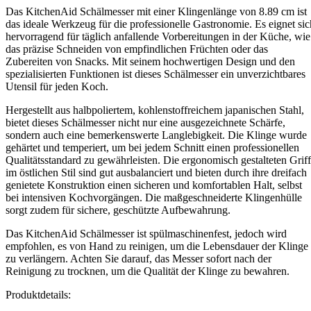
Das KitchenAid Schälmesser mit einer Klingenlänge von 8.89 cm ist
das ideale Werkzeug für die professionelle Gastronomie. Es eignet sic
hervorragend für täglich anfallende Vorbereitungen in der Küche, wie
das präzise Schneiden von empfindlichen Früchten oder das
Zubereiten von Snacks. Mit seinem hochwertigen Design und den
spezialisierten Funktionen ist dieses Schälmesser ein unverzichtbares
Utensil für jeden Koch.
Hergestellt aus halbpoliertem, kohlenstoffreichem japanischen Stahl,
bietet dieses Schälmesser nicht nur eine ausgezeichnete Schärfe,
sondern auch eine bemerkenswerte Langlebigkeit. Die Klinge wurde
gehärtet und temperiert, um bei jedem Schnitt einen professionellen
Qualitätsstandard zu gewährleisten. Die ergonomisch gestalteten Grif
im östlichen Stil sind gut ausbalanciert und bieten durch ihre dreifach
genietete Konstruktion einen sicheren und komfortablen Halt, selbst
bei intensiven Kochvorgängen. Die maßgeschneiderte Klingenhülle
sorgt zudem für sichere, geschützte Aufbewahrung.
Das KitchenAid Schälmesser ist spülmaschinenfest, jedoch wird
empfohlen, es von Hand zu reinigen, um die Lebensdauer der Klinge
zu verlängern. Achten Sie darauf, das Messer sofort nach der
Reinigung zu trocknen, um die Qualität der Klinge zu bewahren.
Produktdetails: