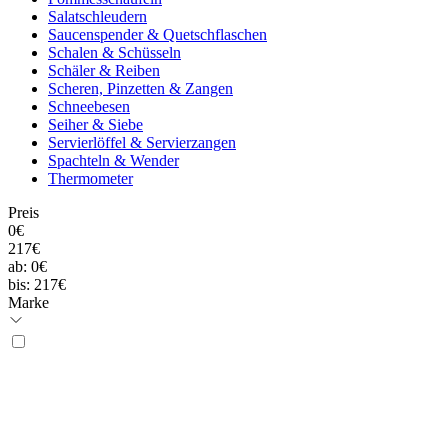
Salatschleudern
Saucenspender & Quetschflaschen
Schalen & Schüsseln
Schäler & Reiben
Scheren, Pinzetten & Zangen
Schneebesen
Seiher & Siebe
Servierlöffel & Servierzangen
Spachteln & Wender
Thermometer
Preis
0€
217€
ab:
0€
bis:
217€
Marke