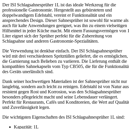
Der ISI Schlagsahnesprüher 1L ist das ideale Werkzeug für die
professionelle Gastronomie. Hergestellt aus gebürstetem und
doppelwandigem Edelstahl, vereint er Funktionalität und ein
ansprechendes Design. Dieser Sahnesprüher ist sowohl für warme als
auch für kalte Anwendungen geeignet, was ihn zu einem vielseitigen
Hilfsmittel in jeder Küche macht. Mit einem Fassungsvermögen von 
Liter eignet sich der Sprüher perfekt für die Zubereitung von
Schlagsahne und anderen Gastronomie-Spezialitäten.
Die Verwendung ist denkbar einfach. Der ISI Schlagsahnesprüher
wird mit drei verschiedenen Spritztüllen geliefert, die es ermöglichen,
die Garnierung nach Belieben zu variieren. Die Lieferung enthält die
kompatiblen Sahnekapseln vom Typ CB505, die für die Funktionalitä
des Geräts unerlässlich sind.
Dank seiner hochwertigen Materialien ist der Sahnesprüher nicht nur
langlebig, sondern auch leicht zu reinigen. Edelstahl ist von Natur aus
resistent gegen Rost und Korrosion, was den Schlagsahnesprüher
besonders pflegeleicht macht und seine Lebensdauer verlängert.
Perfekt für Restaurants, Cafés und Konditoreien, die Wert auf Qualitä
und Zuverlässigkeit legen.
Die wichtigsten Eigenschaften des ISI Schlagsahnesprüher 1L sind:
Kapazität: 1L