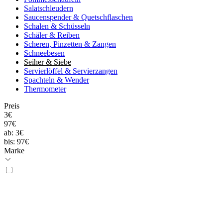
Salatschleudern
Saucenspender & Quetschflaschen
Schalen & Schüsseln
Schäler & Reiben
Scheren, Pinzetten & Zangen
Schneebesen
Seiher & Siebe
Servierlöffel & Servierzangen
Spachteln & Wender
Thermometer
Preis
3€
97€
ab:
3€
bis:
97€
Marke