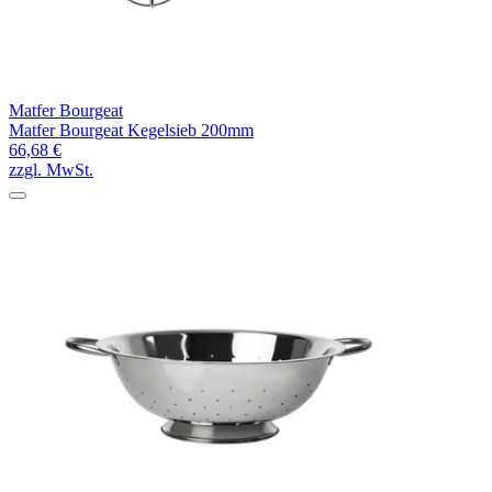
Matfer Bourgeat
Matfer Bourgeat Kegelsieb 200mm
66,68 €
zzgl. MwSt.