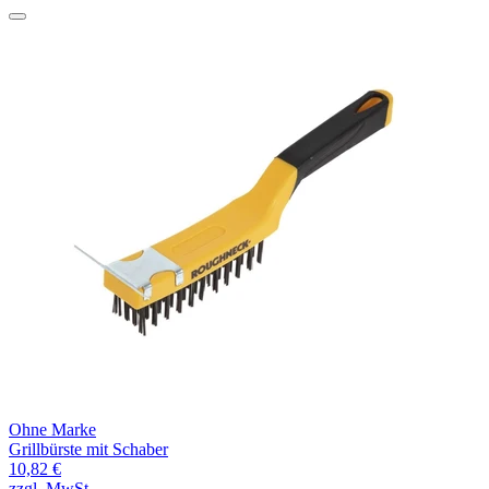
Ohne Marke
Grillbürste mit Schaber
10,82 €
zzgl. MwSt.