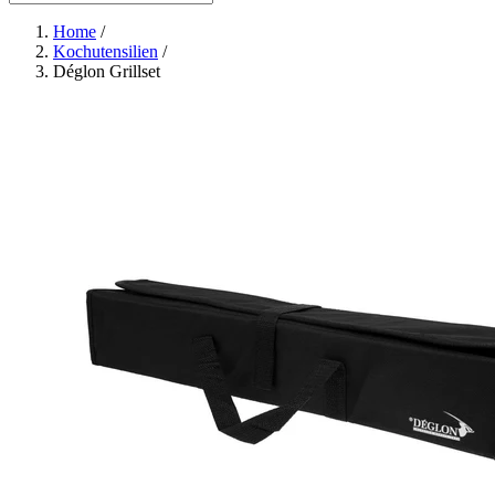
Home
/
Kochutensilien
/
Déglon Grillset