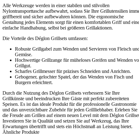
Alle Werkzeuge werden in einer stabilen und stilvollen
Nylontransporttasche aufbewahrt, sodass Sie Ihre Grillutensilien imm
griffbereit und sicher aufbewahren können. Die ergonomische
Gestaltung jedes Elements sorgt für einen komfortablen Griff und ein
einfache Handhabung, selbst bei größeren Grillaktionen.
Die Vorteile des Déglon Grillsets umfassen:
Robuste Grillgabel zum Wenden und Servieren von Fleisch un
Gemüse.
Hochwertige Grillzange für müheloses Greifen und Wenden v
Grillgut.
Scharfes Grillmesser für präzises Schneiden und Anrichten.
Gebogener, gelochter Spatel, der das Wenden von Fisch und
Burgern erleichtert.
Durch die Nutzung des Déglon Grillsets verbessern Sie Ihre
Grillkünste und beeindrucken Ihre Gäste mit perfekt zubereiteten
Speisen. Es ist das ideale Produkt für die professionelle Gastronomie
und das unverzichtbare Zubehör für jeden Grillliebhaber. Erleben Sie
die Freude am Grillen auf einem neuen Level mit dem Déglon Grillset
Investieren Sie in Qualität und setzen Sie auf Werkzeug, das Ihre
Erwartungen übertrifft und stets ein Höchstmaß an Leistung bietet.
Ähnliche Produkte