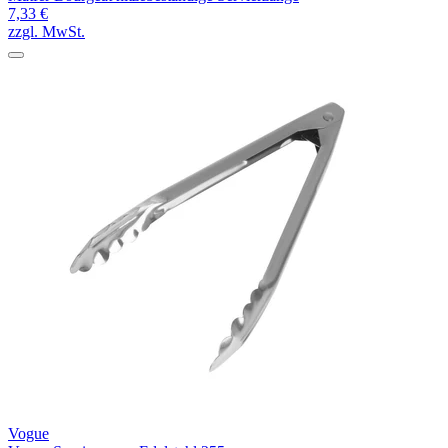
7,33 €
zzgl. MwSt.
Vogue