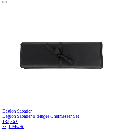
Deglon Sabatier
Deglon Sabatier 8-teiliges Chefmesser-Set
187,36 €
zzgl. MwSt.