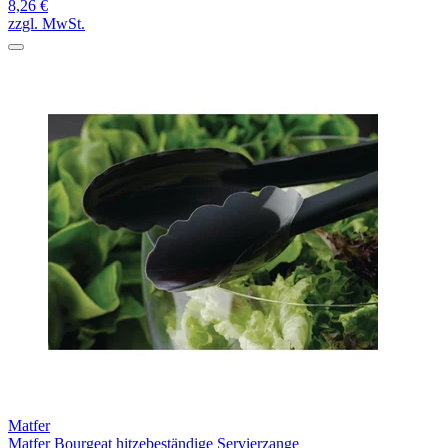
8,26 €
zzgl. MwSt.
Matfer
Matfer Bourgeat hitzebeständige Servierzange