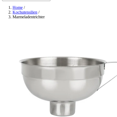
Home
/
Kochutensilien
/
Marmeladentrichter