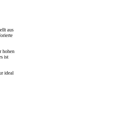
llt aus
orierte
er hohen
s ist
r ideal