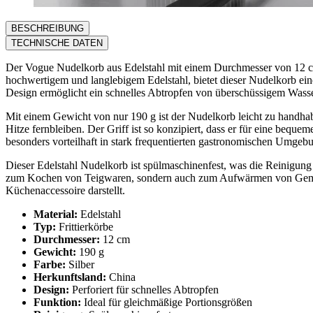
BESCHREIBUNG
TECHNISCHE DATEN
Der Vogue Nudelkorb aus Edelstahl mit einem Durchmesser von 12 cm 
hochwertigem und langlebigem Edelstahl, bietet dieser Nudelkorb ein
Design ermöglicht ein schnelles Abtropfen von überschüssigem Wasser
Mit einem Gewicht von nur 190 g ist der Nudelkorb leicht zu handhab
Hitze fernbleiben. Der Griff ist so konzipiert, dass er für eine beq
besonders vorteilhaft in stark frequentierten gastronomischen Umgeb
Dieser Edelstahl Nudelkorb ist spülmaschinenfest, was die Reinigung
zum Kochen von Teigwaren, sondern auch zum Aufwärmen von Gemüse o
Küchenaccessoire darstellt.
Material:
Edelstahl
Typ:
Frittierkörbe
Durchmesser:
12 cm
Gewicht:
190 g
Farbe:
Silber
Herkunftsland:
China
Design:
Perforiert für schnelles Abtropfen
Funktion:
Ideal für gleichmäßige Portionsgrößen