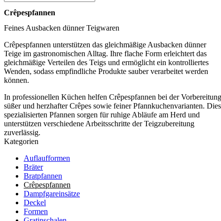
Crêpespfannen
Feines Ausbacken dünner Teigwaren
Crêpespfannen unterstützen das gleichmäßige Ausbacken dünner
Teige im gastronomischen Alltag. Ihre flache Form erleichtert das
gleichmäßige Verteilen des Teigs und ermöglicht ein kontrolliertes
Wenden, sodass empfindliche Produkte sauber verarbeitet werden
können.
In professionellen Küchen helfen Crêpespfannen bei der Vorbereitun
süßer und herzhafter Crêpes sowie feiner Pfannkuchenvarianten. Die
spezialisierten Pfannen sorgen für ruhige Abläufe am Herd und
unterstützen verschiedene Arbeitsschritte der Teigzubereitung
zuverlässig.
Kategorien
Auflaufformen
Bräter
Bratpfannen
Crêpespfannen
Dampfgareinsätze
Deckel
Formen
Gratinschalen