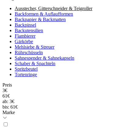
Ausstecher, Gitterschneider & Teigroller
Backformen & Auflaufformen
Backpapier & Backmatten
Backpinsel
Backutensilien
Flambierer
Gärkörbe
Mehlsiebe & Streuer
Rührschüsseln
Sahnespender & Sahnekapseln
Schaber & Spachteln
Spritzbeutel
Tortenringe
Preis
3€
61€
ab:
3€
bis:
61€
Marke