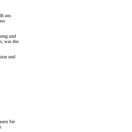
lt aus
aus
abung und
en, was ihn
osion und
auen Sie
m