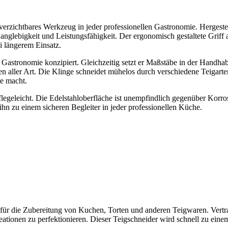
rzichtbares Werkzeug in jeder professionellen Gastronomie. Hergestel
anglebigkeit und Leistungsfähigkeit. Der ergonomisch gestaltete Griff 
i längerem Einsatz.
er Gastronomie konzipiert. Gleichzeitig setzt er Maßstäbe in der Handh
aren aller Art. Die Klinge schneidet mühelos durch verschiedene Teigart
e macht.
pflegeleicht. Die Edelstahloberfläche ist unempfindlich gegenüber Korr
hn zu einem sicheren Begleiter in jeder professionellen Küche.
al für die Zubereitung von Kuchen, Torten und anderen Teigwaren. Vertr
ationen zu perfektionieren. Dieser Teigschneider wird schnell zu eine