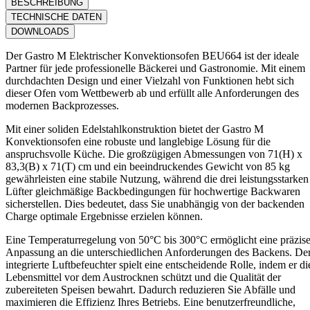
BESCHREIBUNG
TECHNISCHE DATEN
DOWNLOADS
Der Gastro M Elektrischer Konvektionsofen BEU664 ist der ideale
Partner für jede professionelle Bäckerei und Gastronomie. Mit einem
durchdachten Design und einer Vielzahl von Funktionen hebt sich
dieser Ofen vom Wettbewerb ab und erfüllt alle Anforderungen des
modernen Backprozesses.
Mit einer soliden Edelstahlkonstruktion bietet der Gastro M
Konvektionsofen eine robuste und langlebige Lösung für die
anspruchsvolle Küche. Die großzügigen Abmessungen von 71(H) x
83,3(B) x 71(T) cm und ein beeindruckendes Gewicht von 85 kg
gewährleisten eine stabile Nutzung, während die drei leistungsstarken
Lüfter gleichmäßige Backbedingungen für hochwertige Backwaren
sicherstellen. Dies bedeutet, dass Sie unabhängig von der backenden
Charge optimale Ergebnisse erzielen können.
Eine Temperaturregelung von 50°C bis 300°C ermöglicht eine präzis
Anpassung an die unterschiedlichen Anforderungen des Backens. De
integrierte Luftbefeuchter spielt eine entscheidende Rolle, indem er di
Lebensmittel vor dem Austrocknen schützt und die Qualität der
zubereiteten Speisen bewahrt. Dadurch reduzieren Sie Abfälle und
maximieren die Effizienz Ihres Betriebs. Eine benutzerfreundliche,