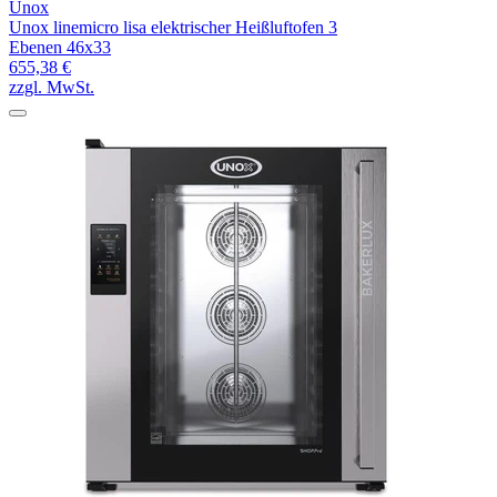
Unox
Unox linemicro lisa elektrischer Heißluftofen 3
Ebenen 46x33
655,38 €
zzgl. MwSt.