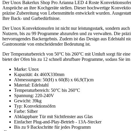
Der Unox Bakerlux Shop Pro Arianna LED 4 Roste Konvektionsofen ist
Ansprüche an ihre Kochgeräte stellen. Dieser hochwertige Konvektionso
präzise Zubereitung von Lebensmitteln entwickelt wurden. Ausgestatte
Ihre Back- und Garbedürfnisse.
Der Unox Konvektionsofen ist nicht nur leistungsstark, sondern auch 
Nutzern, bis zu 99 Programme abzurufen und zu verwalten. Die präzise
hervorragendes Backergebnis. Zudem ist das Design aus Edelstahl nicht
Gastronomie von entscheidender Bedeutung ist.
Der Temperaturbereich von 50°C bis 260°C mit Umluft sorgt für eine
bietet der Ofen bis zu 12 schnell abrufbare Programme, sodass Sie im
Marke: Unox
Kapazität: 4x 460X330mm
Abmessungen: 50(H) x 60(B) x 66,9(T)cm
Material: Edelstahl
Temperaturbereich: 50°C bis 260°C
Spannung: 220-240V
Gewicht: 39kg
Typ: Konvektionsöfen
Farbe: Silber
Abklappbare Tür mit Sichtfenster aus Glas
Einfacher Plug-and-Play-Betrieb - 13A-Stecker
Bis zu 9 Backschritte für jedes Programm