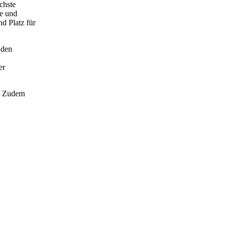
chste
te und
d Platz für
 den
er
t. Zudem