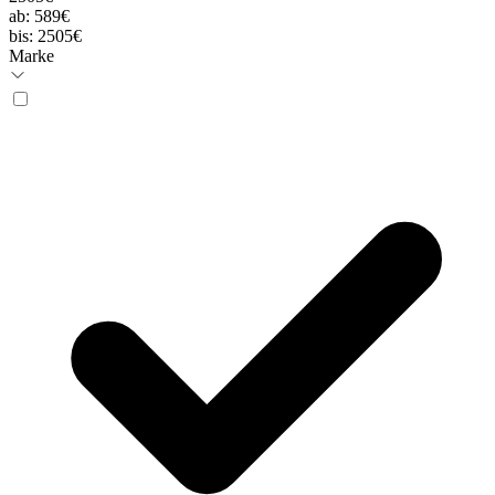
ab:
589€
bis:
2505€
Marke