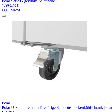
Polar Serie G gekühlte Salattheke
1.593,23 €
zzgl. MwSt.
Polar
Polar U-Serie Premium Dreitürige Saladette Thekenkühlschrank Pola