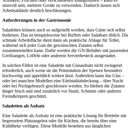
Schinken, Früchten oder verschiedenen Blattgemüsen – kann es
sinnvoll sein, mehrere Geräte zu verwenden. Dadurch lassen sich
Arbeitsabläufe deutlich beschleunigen.
Anforderungen in der Gastronomie
Saladetten können auch so aufgestellt werden, dass Gäste sich selbst
bedienen. Das ist beispielsweise bei Buffets oder Salatbars üblich. Di
schmale Arbeitsfläche dient dann als praktische Ablage für Teller,
während sich jeder Gast die gewünschten Zutaten selbst
zusammenstellen kann. Dafür werden die GN-Behälter mit passenden
Greifzangen, Löffeln oder anderem Servierbesteck ausgestattet.
In solchen Fällen ist eine Saladette mit Glasaufsatz nicht zwingend
erforderlich, auch wenn sie die Präsentation der Speisen besonders
hochwertig und appetitlich wirken lässt. Außerdem kann das Glas –
oder bei manchen Modellen eine Edelstahlabdeckung – über Nacht
oder bei Nichtgebrauch geschlossen werden. So bleiben die Zutaten
länger frisch und sind zusätzlich vor Staub, Schmutz oder anderen
Fremdkörpern geschützt.
Saladetten als Aufsatz
Eine Saladette als Aufsatz ist eine praktische Lösung für Betriebe mit
begrenztem Platzangebot oder für Küchen, die bereits über eine
Kühltheke verfügen. Diese Modelle bestehen aus länglichen