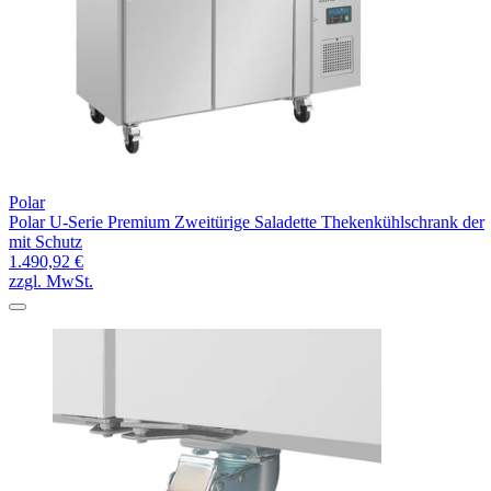
Polar
Polar U-Serie Premium Zweitürige Saladette Thekenkühlschrank der
mit Schutz
1.490,92 €
zzgl. MwSt.