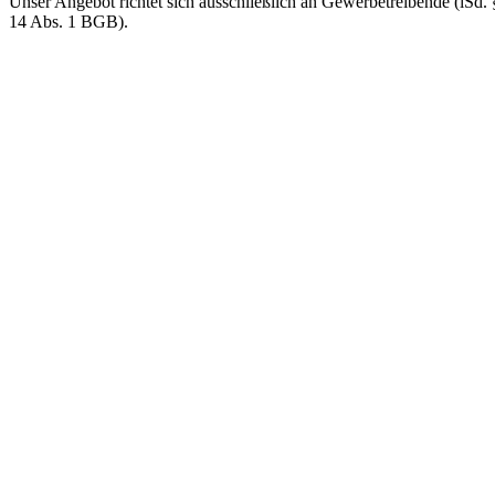
Unser Angebot richtet sich ausschließlich an Gewerbetreibende (iSd. 
14 Abs. 1 BGB).