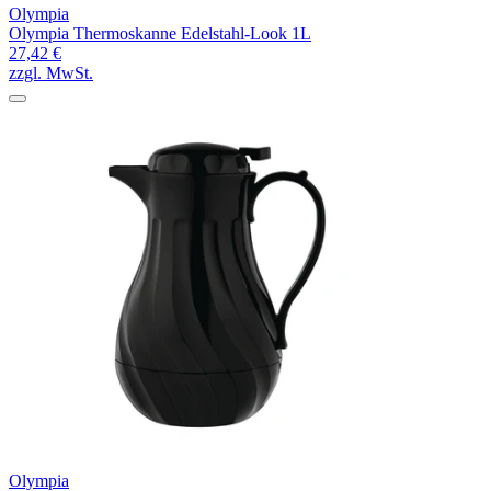
Olympia
Olympia Thermoskanne Edelstahl-Look 1L
27,42 €
zzgl. MwSt.
Olympia