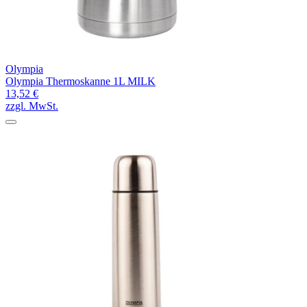
Olympia
Olympia Thermoskanne 1L MILK
13,52 €
zzgl. MwSt.