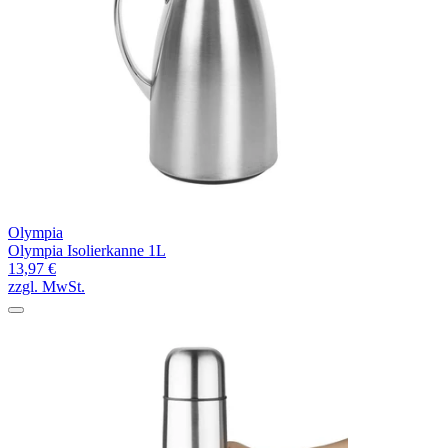
Olympia
Olympia Isolierkanne 1L
13,97 €
zzgl. MwSt.