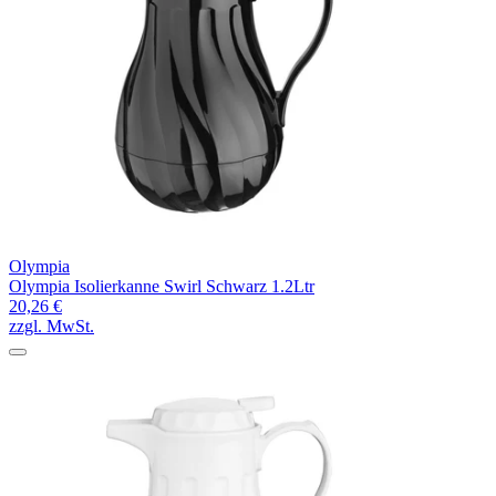
Olympia
Olympia Isolierkanne Swirl Schwarz 1.2Ltr
20,26 €
zzgl. MwSt.