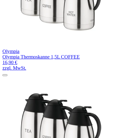
Olympia
Olympia Thermoskanne 1,5L COFFEE
16,90 €
zzgl. MwSt.