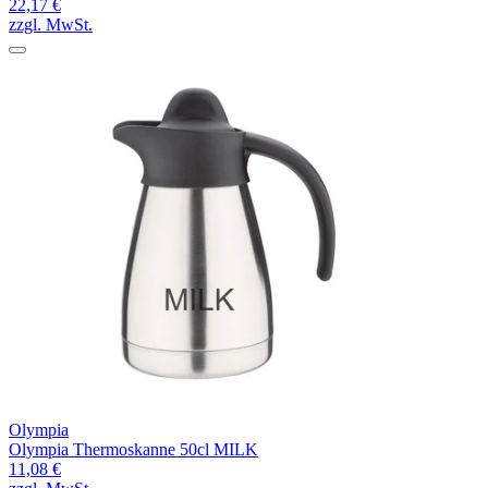
22,17 €
zzgl. MwSt.
Olympia
Olympia Thermoskanne 50cl MILK
11,08 €