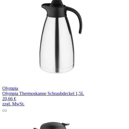
Olympia
Olympia Thermoskanne Schraubdeckel 1,5L
20,66 €
zzgl. MwSt.