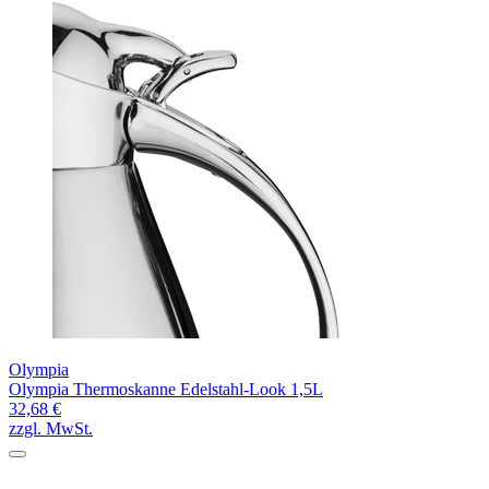
Olympia
Olympia Thermoskanne Edelstahl-Look 1,5L
32,68 €
zzgl. MwSt.