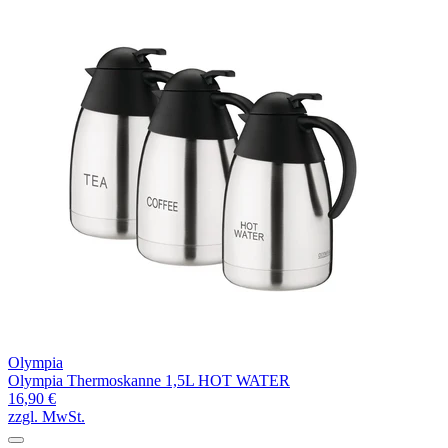
Olympia
Olympia Thermoskanne 1,5L HOT WATER
16,90 €
zzgl. MwSt.