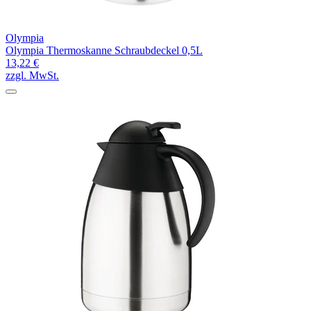
Olympia
Olympia Thermoskanne Schraubdeckel 0,5L
13,22 €
zzgl. MwSt.