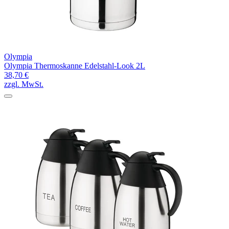
Olympia
Olympia Thermoskanne Edelstahl-Look 2L
38,70 €
zzgl. MwSt.