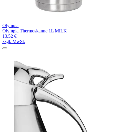
Olympia
Olympia Thermoskanne 1L MILK
13,52 €
zzgl. MwSt.