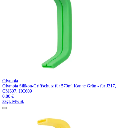
Olympia
Olympia Silikon-Griffschutz für 570ml Kanne Grün - für J317,
CM607, HC609
0,80 €
zzgl. MwSt.