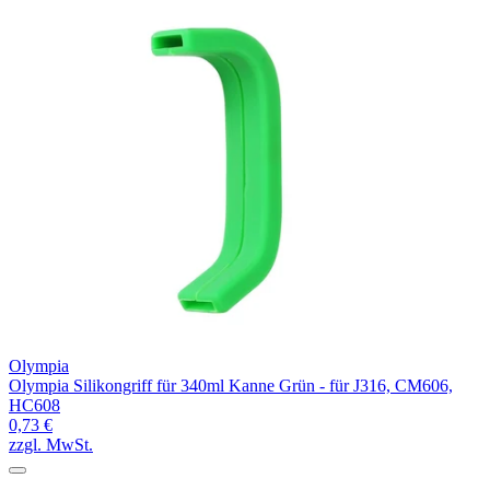
Olympia
Olympia Silikongriff für 340ml Kanne Grün - für J316, CM606,
HC608
0,73 €
zzgl. MwSt.