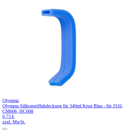
Olympia
Olympia Silikongriffabdeckung für 340ml Krug Blau - für J316,
CM606, HC608
0,73 €
zzgl. MwSt.