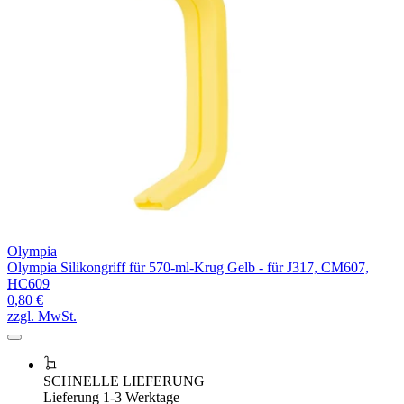
Olympia
Olympia Silikongriff für 570-ml-Krug Gelb - für J317, CM607,
HC609
0,80 €
zzgl. MwSt.
SCHNELLE LIEFERUNG
Lieferung 1-3 Werktage