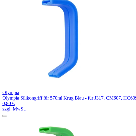
Olympia
Olympia Silikongriff für 570ml Krug Blau - für J317, CM607, HC60
0,80 €
zzgl. MwSt.