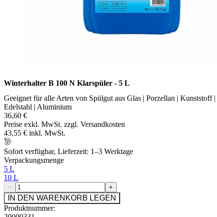
Winterhalter B 100 N Klarspüler - 5 L
Geeignet für alle Arten von Spülgut aus Glas | Porzellan | Kunststoff |
Edelstahl | Aluminium
36,60 €
Preise exkl. MwSt. zzgl. Versandkosten
43,55 € inkl. MwSt.
Sofort verfügbar, Lieferzeit: 1–3 Werktage
Verpackungsmenge
5 L
10 L
−
+
IN DEN WARENKORB LEGEN
Produktnummer:
20000331