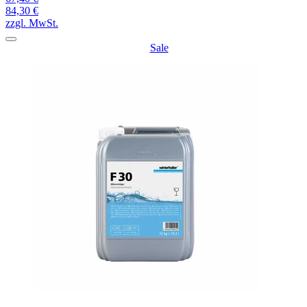
84,30 €
zzgl. MwSt.
Sale