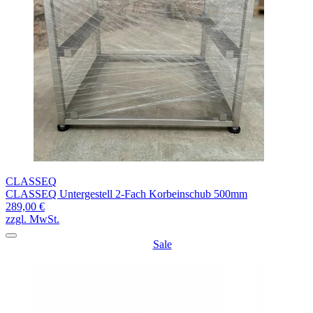
CLASSEQ
CLASSEQ Untergestell 2-Fach Korbeinschub 500mm
289,00 €
zzgl. MwSt.
Sale