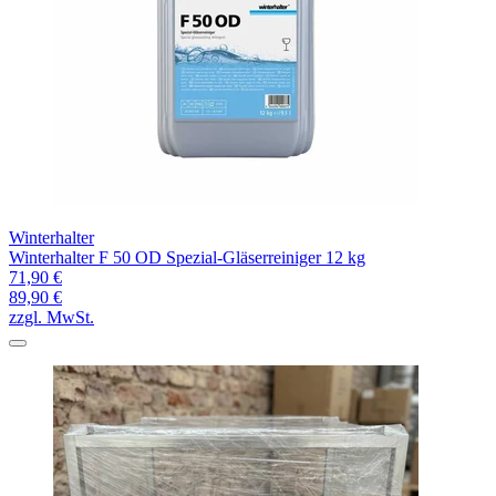
Winterhalter
Winterhalter F 50 OD Spezial-Gläserreiniger 12 kg
71,90 €
89,90 €
zzgl. MwSt.