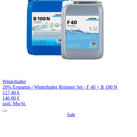
Winterhalter
20% Ersparnis | Winterhalter Reiniger Set - F 40 + B 100 N
117,40 €
146,80 €
zzgl. MwSt.
Sale