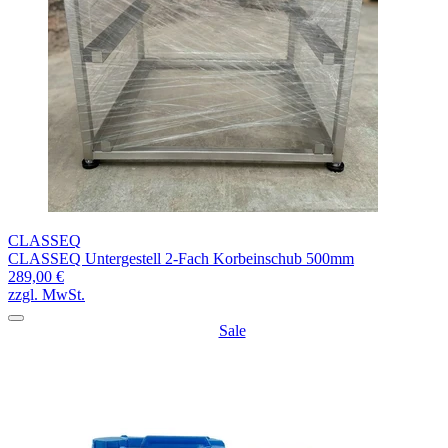
CLASSEQ
CLASSEQ Untergestell 2-Fach Korbeinschub 500mm
289,00 €
zzgl. MwSt.
Sale