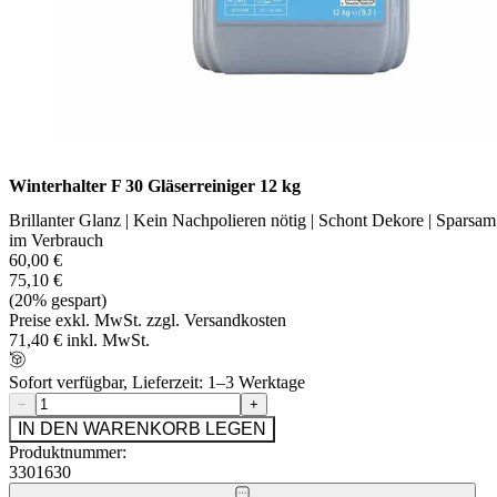
Winterhalter F 30 Gläserreiniger 12 kg
Brillanter Glanz | Kein Nachpolieren nötig | Schont Dekore | Sparsam
im Verbrauch
60,00 €
75,10 €
(20% gespart)
Preise exkl. MwSt. zzgl. Versandkosten
71,40 € inkl. MwSt.
Sofort verfügbar, Lieferzeit: 1–3 Werktage
−
+
IN DEN WARENKORB LEGEN
Produktnummer:
3301630