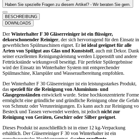
Haben Sie spezielle Fragen zu diesem Artikel? - Wir beraten Sie gern.
BESCHREIBUNG
DOWNLOADS
Der
Winterhalter F 30 Gläserreiniger ist ein flüssiger,
dekorschonender Reiniger
, der sich hervorragend für den Einsatz in
gewerblichen Spülmaschinen eignet. Er
ist ideal geeignet für alle
Arten von Spülgut aus Glas und Kunststoff
, auch mit Dekor. Dank
seiner exzellenten Reinigungsleistung werden Lippenstift und andere
Fettrückstände wirkungsvoll beseitigt. Für perfekte Spülergebnisse
wird der Einsatz im Winterhalter System mit entsprechender
Spülmaschine, Klarspüler und Wasseraufbereitung empfohlen.
Der Winterhalter F 30 Gläserreiniger ist ein leistungsstarkes Produkt,
das
speziell für die Reinigung von Aluminium- und
Glasgegenständen
entwickelt wurde. Seine hochkonzentrierte Forme
ermöglicht eine gründliche und gründliche Reinigung ohne die Gefah
von Schmutz oder Verunreinigungen. Es kann auch zur Reinigung v
Besteck und Tassen verwendet werden, ist jedoch
nicht zur
Reinigung von Geräten, Geschirr oder Silber geeignet
.
Dieses Produkt ist ausschließlich ist in einer 12 kg-Verpackung
erhältlich. Der Gläserreiniger F 30 von Winterhalter ist ein
geruchsneutrales Hochkonzentrat, das
eine exzellente