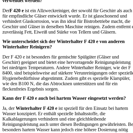
verwendet werden?
Der
F 420 e
ist ein Allzweckreiniger, der sowohl für Geschirr als auch
für empfindliche Gläser entwickelt wurde. Er ist glasschonend und
verhindert Glaskorrosion, was ihn ideal für Bistrobetriebe macht, die
Geschirr und Gläser in derselben Maschine reinigen. Zudem entfernt 
zuverlässig Fett, Eiweiß und Stärke von Tellern und Gläsern.
Wie unterscheidet sich der Winterhalter F 420 e von anderen
Winterhalter Reinigern?
Der F 420 e ist besonders für gemischte Spülgüter (Gläser und
Geschirr) geeignet und bietet eine hervorragende Reinigungsleistung
bei niedrigen Temperaturen. Andere Winterhalter Reiniger, wie der F
8400, sind beispielsweise auf stärkere Verunreinigungen oder speziell
Hygienebedürfnisse abgestimmt. Zudem gibt es spezielle Klarspüler,
wie den B100 N, die das Abtrocknen unterstützen und für ein
fleckenfreies Ergebnis sorgen.
Kann der F 420 e auch bei hartem Wasser eingesetzt werden?
Ja, der
Winterhalter F 420 e
ist speziell für den Einsatz bei hartem
Wasser konzipiert. Er enthält spezielle Inhaltsstoffe, die
Kalkablagerungen verhindern und eine gleichbleibende
Reinigungsleistung auch unter diesen Bedingungen gewährleisten. Be
besonders hartem Wasser kann jedoch eine höhere Dosierung nötig