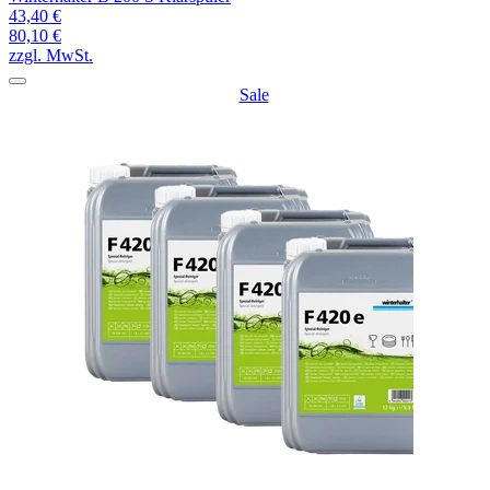
43,40 €
80,10 €
zzgl. MwSt.
Sale