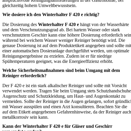
anspruchsvolle Reinigungsanforderungen in der Gastronomie, bei
gleichzeitig hohem Umweltbewusstsein.
Wie dosiere ich den Winterhalter F 420 e richtig?
Die Dosierung des
Winterhalter F 420 e
hängt von der Wasserhärte
und dem Verschmutzungsgrad ab. Bei hartem Wasser oder stark
verschmutztem Geschirr kann eine höhere Dosierung erforderlich sein
während bei weichem Wasser weniger Reiniger benötigt wird. Die
genaue Dosierung ist auf dem Produktetikett angegeben und sollte mi
einer automatischen Dosieranlage durchgeführt werden, um optimale
Reinigungsergebnisse zu erzielen. Zudem ist er für niedrige
Spültemperaturen geeignet, was die Energieeffizienz erhöht.
Welche Sicherheitsmaßnahmen sind beim Umgang mit dem
Reiniger erforderlich?
Der F 420 e ist ein stark alkalischer Reiniger und sollte mit Vorsicht
verwendet werden. Tragen Sie beim Umgang stets Schutzhandschuhe
Augenschutz und Schutzkleidung, um Haut- und Augenkontakt zu
vermeiden. Sollte der Reiniger in die Augen gelangen, sofort gründlic
mit Wasser ausspülen und einen Arzt konsultieren. Beachten Sie die
auf dem Etikett angegebenen Gefahrenhinweise, da der Reiniger auc
metallkorrosiv sein kann.
Kann der Winterhalter F 420 e für Gläser und Geschirr