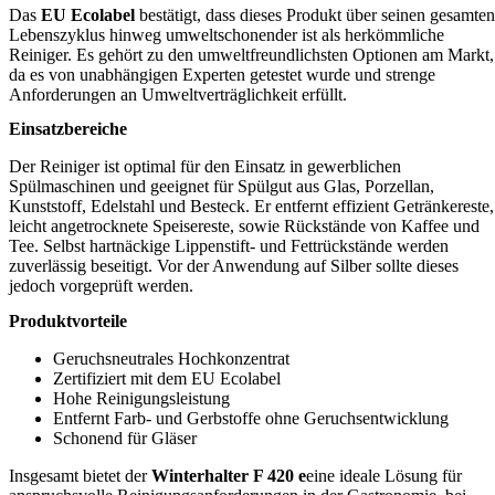
Das
EU Ecolabel
bestätigt, dass dieses Produkt über seinen gesamten
Lebenszyklus hinweg umweltschonender ist als herkömmliche
Reiniger. Es gehört zu den umweltfreundlichsten Optionen am Markt,
da es von unabhängigen Experten getestet wurde und strenge
Anforderungen an Umweltverträglichkeit erfüllt.
Einsatzbereiche
Der Reiniger ist optimal für den Einsatz in gewerblichen
Spülmaschinen und geeignet für Spülgut aus Glas, Porzellan,
Kunststoff, Edelstahl und Besteck. Er entfernt effizient Getränkereste,
leicht angetrocknete Speisereste, sowie Rückstände von Kaffee und
Tee. Selbst hartnäckige Lippenstift- und Fettrückstände werden
zuverlässig beseitigt. Vor der Anwendung auf Silber sollte dieses
jedoch vorgeprüft werden.
Produktvorteile
Geruchsneutrales Hochkonzentrat
Zertifiziert mit dem EU Ecolabel
Hohe Reinigungsleistung
Entfernt Farb- und Gerbstoffe ohne Geruchsentwicklung
Schonend für Gläser
Insgesamt bietet der
Winterhalter F 420 e
eine ideale Lösung für