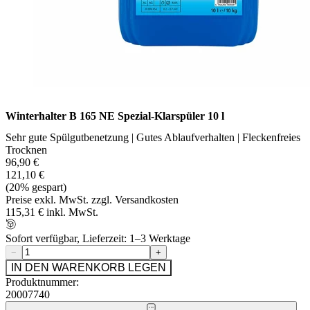
Winterhalter B 165 NE Spezial-Klarspüler 10 l
Sehr gute Spülgutbenetzung | Gutes Ablaufverhalten | Fleckenfreies
Trocknen
96,90 €
121,10 €
(20% gespart)
Preise exkl. MwSt. zzgl. Versandkosten
115,31 € inkl. MwSt.
Sofort verfügbar, Lieferzeit: 1–3 Werktage
−
+
IN DEN WARENKORB LEGEN
Produktnummer:
20007740