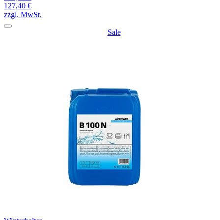
127,40 €
zzgl. MwSt.
Sale