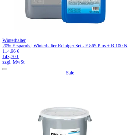
Winterhalter
20% Ersparnis | Winterhalter Reiniger Set - F 865 Plus + B 100 N
114,96 €
143,70 €
zzgl. MwSt.
Sale