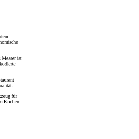
htend
gonomische
 Messer ist
kodierte
staurant
alität.
kzeug für
dem Kochen