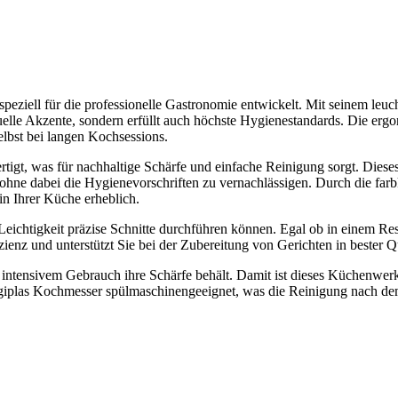
peziell für die professionelle Gastronomie entwickelt. Mit seinem leuc
suelle Akzente, sondern erfüllt auch höchste Hygienestandards. Die er
elbst bei langen Kochsessions.
tigt, was für nachhaltige Schärfe und einfache Reinigung sorgt. Dieses
ohne dabei die Hygienevorschriften zu vernachlässigen. Durch die farb
in Ihrer Küche erheblich.
 Leichtigkeit präzise Schnitte durchführen können. Egal ob in einem Re
ienz und unterstützt Sie bei der Zubereitung von Gerichten in bester Qu
i intensivem Gebrauch ihre Schärfe behält. Damit ist dieses Küchenwer
 Hygiplas Kochmesser spülmaschinengeeignet, was die Reinigung nach 