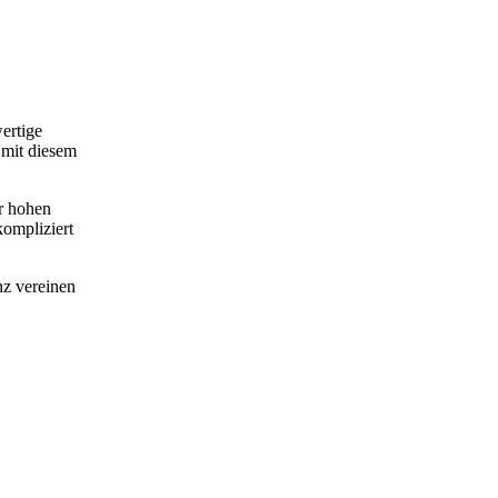
ertige
 mit diesem
er hohen
ompliziert
nz vereinen