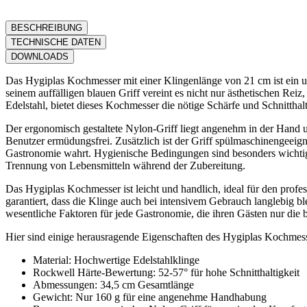
BESCHREIBUNG
TECHNISCHE DATEN
DOWNLOADS
Das Hygiplas Kochmesser mit einer Klingenlänge von 21 cm ist ein u
seinem auffälligen blauen Griff vereint es nicht nur ästhetischen Rei
Edelstahl, bietet dieses Kochmesser die nötige Schärfe und Schnittha
Der ergonomisch gestaltete Nylon-Griff liegt angenehm in der Hand un
Benutzer ermüdungsfrei. Zusätzlich ist der Griff spülmaschinengeeign
Gastronomie wahrt. Hygienische Bedingungen sind besonders wichtig,
Trennung von Lebensmitteln während der Zubereitung.
Das Hygiplas Kochmesser ist leicht und handlich, ideal für den prof
garantiert, dass die Klinge auch bei intensivem Gebrauch langlebig bl
wesentliche Faktoren für jede Gastronomie, die ihren Gästen nur die 
Hier sind einige herausragende Eigenschaften des Hygiplas Kochmess
Material: Hochwertige Edelstahlklinge
Rockwell Härte-Bewertung: 52-57° für hohe Schnitthaltigkeit
Abmessungen: 34,5 cm Gesamtlänge
Gewicht: Nur 160 g für eine angenehme Handhabung