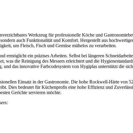
nverzichtbares Werkzeug für professionelle Köche und Gastronomiebet
z, sondern auch Funktionalität und Komfort. Hergestellt aus hochwertig
ltigkeit, um Fleisch, Fisch und Gemüse mühelos zu verarbeiten.
d ermöglicht ein präzises Arbeiten. Selbst bei längeren Schneidarbeite
et, was die Reinigung des Messers erleichtert und die Hygienestandards
 und das innovative Farbcodesystem von Hygiplas unterstützt die sich
essionellen Einsatz in der Gastronomie. Die hohe Rockwell-Härte von 5
eibt. Dies bedeutet für Küchenprofis eine hohe Effizienz und Zuverläss
besten Gerichte servieren möchte.
ers: