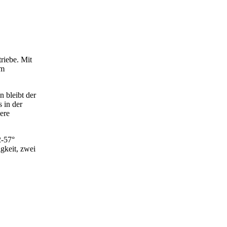
riebe. Mit
em
n bleibt der
 in der
ere
2-57°
igkeit, zwei