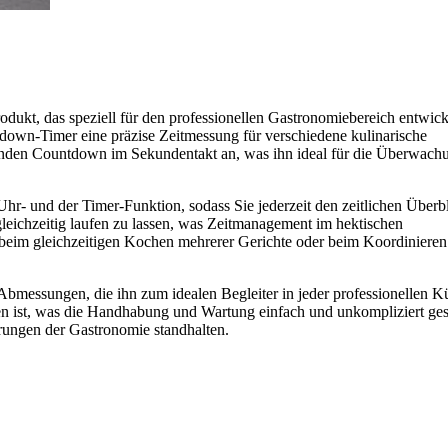
rodukt, das speziell für den professionellen Gastronomiebereich entwic
tdown-Timer eine präzise Zeitmessung für verschiedene kulinarische
nden Countdown im Sekundentakt an, was ihn ideal für die Überwach
r- und der Timer-Funktion, sodass Sie jederzeit den zeitlichen Überb
r gleichzeitig laufen zu lassen, was Zeitmanagement im hektischen
ch beim gleichzeitigen Kochen mehrerer Gerichte oder beim Koordinieren
 Abmessungen, die ihn zum idealen Begleiter in jeder professionellen 
en ist, was die Handhabung und Wartung einfach und unkompliziert gest
erungen der Gastronomie standhalten.