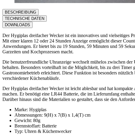
BESCHREIBUNG
TECHNISCHE DATEN
DOWNLOADS
Der Hygiplas dreifacher Wecker ist ein innovatives und vielseitiges P
Mit einer klaren 12 oder 24 Stunden Anzeige ermöglicht dieser Coun
Anwendungen. Er bietet bis zu 19 Stunden, 59 Minuten und 59 Seku
Garzeiten und Kochprozessen macht.
Die benutzerfreundliche Uhranzeige wechselt mühelos zwischen der Uh
behalten. Besonders vorteilhaft ist die Möglichkeit, bis zu drei Time
Gastronomiebetrieb erleichtert. Diese Funktion ist besonders nützli
verschiedener Küchenabläufe.
Der Hygiplas dreifacher Wecker ist leicht ablesbar und hat kompakte
machen. Er benötigt eine LR44 Batterie, die im Lieferumfang enthalt
Darüber hinaus sind die Materialien so gestaltet, dass sie den Anford
Marke: Hygiplas
Abmessungen: 9(H) x 7(B) x 1,4(T) cm
Gewicht: 80g
Brennstoffart: Batterie
Typ: Uhren & Küchenwecker