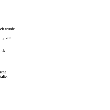
kelt wurde.
ung von
lick
Küche
altet.