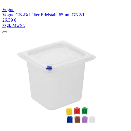
Vogue
Vogue GN-Behälter Edelstahl 65mm GN2/1
26,39 €
zzgl. MwSt.