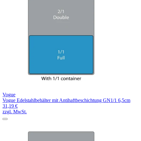
Vogue
Vogue Edelstahlbehälter mit Antihaftbeschichtung GN1/1 6,5cm
31,19 €
zzgl. MwSt.