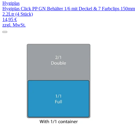
Hygiplas
Hygiplas Click PP GN Behälter 1/6 mit Deckel & 7 Farbclips 150mm
2.2Ltr (4 Stück)
14,95 €
zzgl. MwSt.