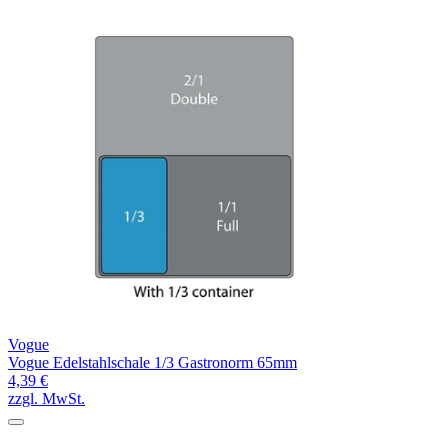
Vogue
Vogue Edelstahlschale 1/3 Gastronorm 65mm
4,39 €
zzgl. MwSt.