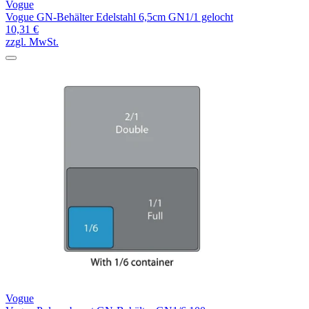
Vogue
Vogue GN-Behälter Edelstahl 6,5cm GN1/1 gelocht
10,31 €
zzgl. MwSt.
Vogue