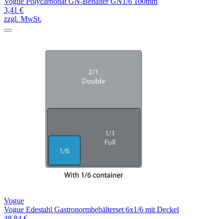
Vogue Polycarbonat GN-Behälter GN1/6 100mm
3,41 €
zzgl. MwSt.
Vogue
Vogue Edestahl Gastronormbehälterset 6x1/6 mit Deckel
48,84 €