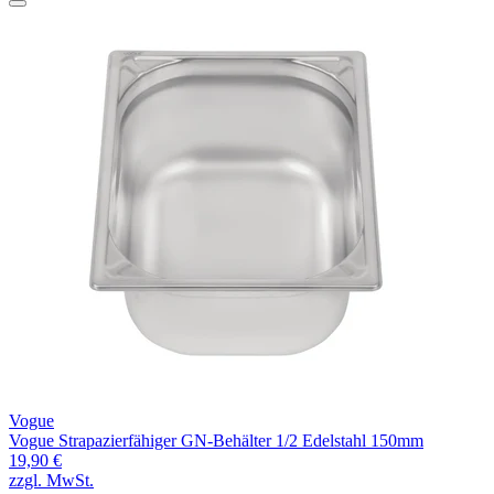
Vogue
Vogue Strapazierfähiger GN-Behälter 1/2 Edelstahl 150mm
19,90 €
zzgl. MwSt.