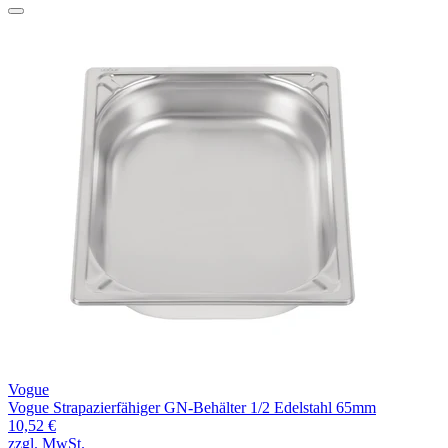
Vogue
Vogue Strapazierfähiger GN-Behälter 1/2 Edelstahl 65mm
10,52 €
zzgl. MwSt.