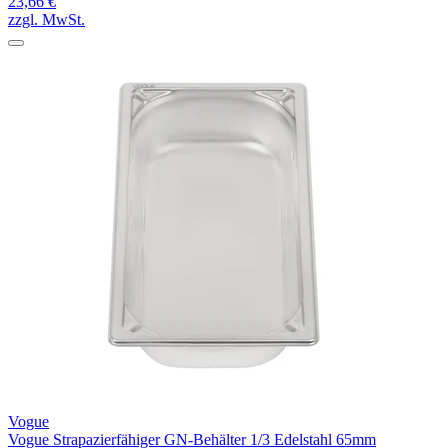
23,66 €
zzgl. MwSt.
Vogue
Vogue Strapazierfähiger GN-Behälter 1/3 Edelstahl 65mm