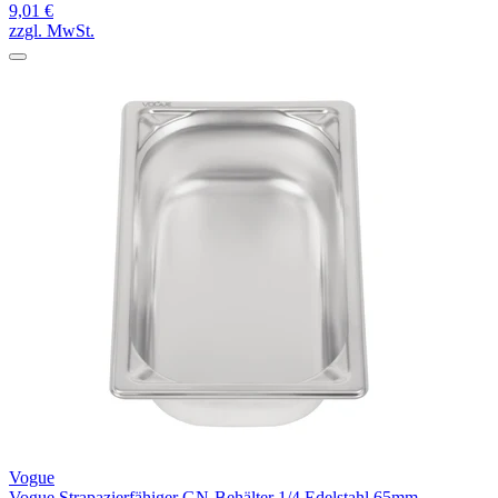
9,01 €
zzgl. MwSt.
Vogue
Vogue Strapazierfähiger GN-Behälter 1/4 Edelstahl 65mm