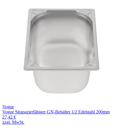
Vogue
Vogue Strapazierfähiger GN-Behälter 1/2 Edelstahl 200mm
27,42 €
zzgl. MwSt.