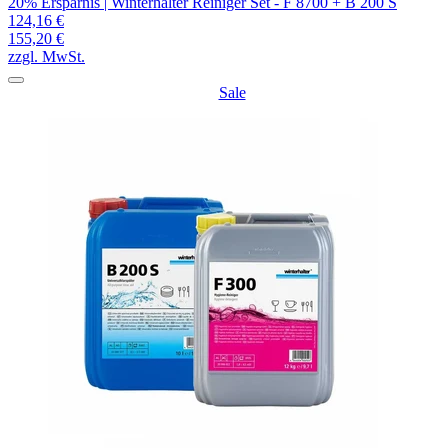
20% Ersparnis | Winterhalter Reiniger Set - F 8700 + B 200 S
124,16 €
155,20 €
zzgl. MwSt.
Sale