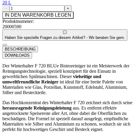
20 L
−
+
IN DEN WARENKORB LEGEN
Produktnummer:
20000590
Haben Sie spezielle Fragen zu diesem Artikel? - Wir beraten Sie gern.
BESCHREIBUNG
DOWNLOADS
Der Winterhalter F 720 BLUe Bistroreiniger ist ein Meisterwerk der
Reinigungstechnologie, speziell konzipiert für den Einsatz in
gewerblichen Spülmaschinen. Dieser
vielseitige und
umweltfreundliche Reiniger
ist ideal für eine breite Palette von
Materialien wie Glas, Porzellan, Kunststoff, Edelstahl, Aluminium,
Silber und Besteckteile.
Das Hochkonzentrat des Winterhalter F 720 zeichnet sich durch seine
herausragende Reinigungsleistung
aus. Es entfernt effektiv
angetrocknete Speisereste aller Art, ohne dabei die Oberflächen zu
beschädigen. Die Formel ist speziell darauf ausgelegt, empfindliche
Materialien wie Silber und Aluminium zu schonen, wodurch sie sich
perfekt für hochwertiges Geschirr und Besteck eignet.