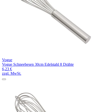
Vogue
Vogue Schneebesen 30cm Edelstahl 8 Drähte
6,23 €
zzgl. MwSt.