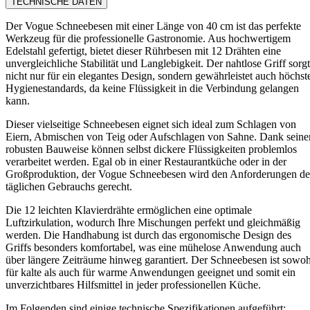
TECHNISCHE DATEN
Der Vogue Schneebesen mit einer Länge von 40 cm ist das perfekte
Werkzeug für die professionelle Gastronomie. Aus hochwertigem
Edelstahl gefertigt, bietet dieser Rührbesen mit 12 Drähten eine
unvergleichliche Stabilität und Langlebigkeit. Der nahtlose Griff sorgt
nicht nur für ein elegantes Design, sondern gewährleistet auch höchst
Hygienestandards, da keine Flüssigkeit in die Verbindung gelangen
kann.
Dieser vielseitige Schneebesen eignet sich ideal zum Schlagen von
Eiern, Abmischen von Teig oder Aufschlagen von Sahne. Dank seine
robusten Bauweise können selbst dickere Flüssigkeiten problemlos
verarbeitet werden. Egal ob in einer Restaurantküche oder in der
Großproduktion, der Vogue Schneebesen wird den Anforderungen de
täglichen Gebrauchs gerecht.
Die 12 leichten Klavierdrähte ermöglichen eine optimale
Luftzirkulation, wodurch Ihre Mischungen perfekt und gleichmäßig
werden. Die Handhabung ist durch das ergonomische Design des
Griffs besonders komfortabel, was eine mühelose Anwendung auch
über längere Zeiträume hinweg garantiert. Der Schneebesen ist sowoh
für kalte als auch für warme Anwendungen geeignet und somit ein
unverzichtbares Hilfsmittel in jeder professionellen Küche.
Im Folgenden sind einige technische Spezifikationen aufgeführt: