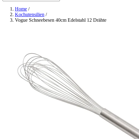
Home
/
Kochutensilien
/
Vogue Schneebesen 40cm Edelstahl 12 Drähte