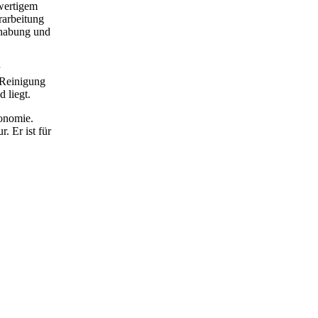
hwertigem
rarbeitung
dhabung und
 Reinigung
 liegt.
ronomie.
. Er ist für