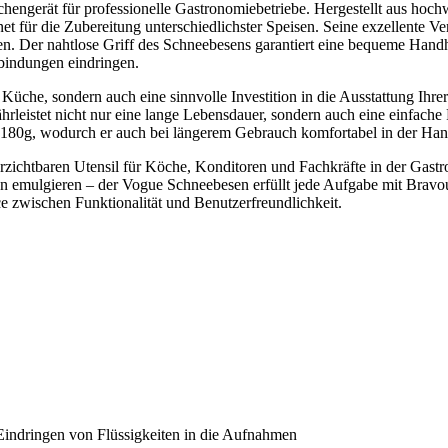
hengerät für professionelle Gastronomiebetriebe. Hergestellt aus hoc
net für die Zubereitung unterschiedlichster Speisen. Seine exzellente Ve
nen. Der nahtlose Griff des Schneebesens garantiert eine bequeme Han
rbindungen eindringen.
Küche, sondern auch eine sinnvolle Investition in die Ausstattung Ihrer
hrleistet nicht nur eine lange Lebensdauer, sondern auch eine einfache
r 180g, wodurch er auch bei längerem Gebrauch komfortabel in der Hand
zichtbaren Utensil für Köche, Konditoren und Fachkräfte in der Gast
n emulgieren – der Vogue Schneebesen erfüllt jede Aufgabe mit Bravour
ce zwischen Funktionalität und Benutzerfreundlichkeit.
 Eindringen von Flüssigkeiten in die Aufnahmen