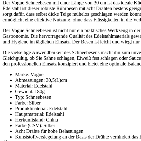
Der Vogue Schneebesen mit einer Länge von 30 cm ist das ideale Küc
Edelstahl ist dieser robuste Rührbesen mit acht Drähten bestens geeig
sorgt dafür, dass selbst dicke Teige mühelos geschlagen werden kön
ermöglicht eine effektive Nutzung, ohne dass Flüssigkeiten in die Ve
Der Vogue Schneebesen ist nicht nur ein praktisches Werkzeug in der 
Gastronomie. Die hervorragende Qualität des Edelstahlmaterials gewä
und Hygiene im täglichen Einsatz. Der Besen ist leicht und wiegt nu
Die vielseitige Anwendbarkeit des Schneebesens macht ihn zum unver
Gleichgültig, ob Sie Sahne schlagen, Eiweiß fest schlagen oder Sauce
den professionellen Einsatz konzipiert und bietet eine optimale Balan
Marke: Vogue
Abmessungen: 30,5(L)cm
Material: Edelstahl
Gewicht: 180g
Typ: Schneebesen
Farbe: Silber
Produktmaterial: Edelstahl
Hauptmaterial: Edelstahl
Herkunftsland: China
Farbe (CSV): Silber
Acht Drähte für hohe Belastungen
Kunststoffversiegelung an der Basis der Drähte verhindert das