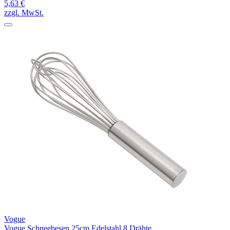
5,63 €
zzgl. MwSt.
Vogue
Vogue Schneebesen 25cm Edelstahl 8 Drähte