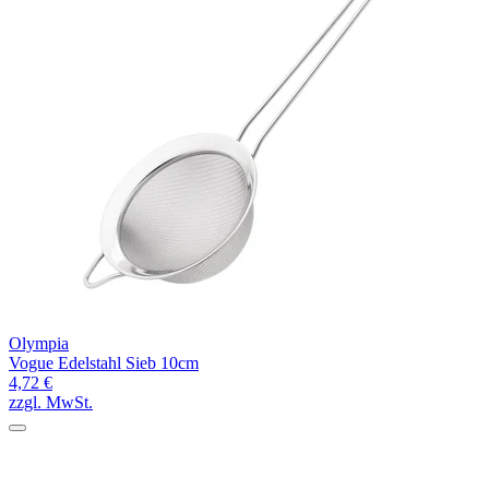
Olympia
Vogue Edelstahl Sieb 10cm
4,72 €
zzgl. MwSt.