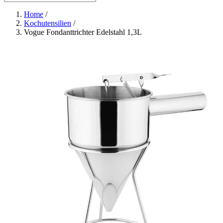
Home
/
Kochutensilien
/
Vogue Fondanttrichter Edelstahl 1,3L