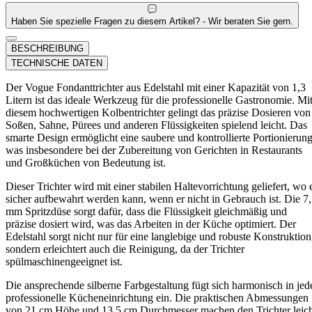
Haben Sie spezielle Fragen zu diesem Artikel? - Wir beraten Sie gern.
BESCHREIBUNG
TECHNISCHE DATEN
Der Vogue Fondanttrichter aus Edelstahl mit einer Kapazität von 1,3
Litern ist das ideale Werkzeug für die professionelle Gastronomie. Mi
diesem hochwertigen Kolbentrichter gelingt das präzise Dosieren von
Soßen, Sahne, Pürees und anderen Flüssigkeiten spielend leicht. Das
smarte Design ermöglicht eine saubere und kontrollierte Portionierung
was insbesondere bei der Zubereitung von Gerichten in Restaurants
und Großküchen von Bedeutung ist.
Dieser Trichter wird mit einer stabilen Haltevorrichtung geliefert, wo 
sicher aufbewahrt werden kann, wenn er nicht in Gebrauch ist. Die 7
mm Spritzdüse sorgt dafür, dass die Flüssigkeit gleichmäßig und
präzise dosiert wird, was das Arbeiten in der Küche optimiert. Der
Edelstahl sorgt nicht nur für eine langlebige und robuste Konstruktion
sondern erleichtert auch die Reinigung, da der Trichter
spülmaschinengeeignet ist.
Die ansprechende silberne Farbgestaltung fügt sich harmonisch in jed
professionelle Kücheneinrichtung ein. Die praktischen Abmessungen
von 21 cm Höhe und 13,5 cm Durchmesser machen den Trichter leic