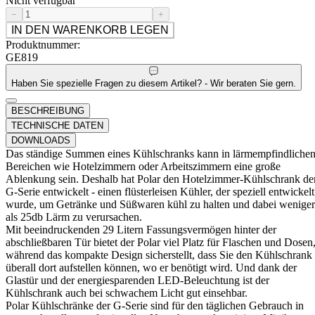
Nicht verfügbar
−
+
IN DEN WARENKORB LEGEN
Produktnummer:
GE819
Haben Sie spezielle Fragen zu diesem Artikel? - Wir beraten Sie gern.
BESCHREIBUNG
TECHNISCHE DATEN
DOWNLOADS
Das ständige Summen eines Kühlschranks kann in lärmempfindliche
Bereichen wie Hotelzimmern oder Arbeitszimmern eine große
Ablenkung sein. Deshalb hat Polar den Hotelzimmer-Kühlschrank de
G-Serie entwickelt - einen flüsterleisen Kühler, der speziell entwickelt
wurde, um Getränke und Süßwaren kühl zu halten und dabei weniger
als 25db Lärm zu verursachen.
Mit beeindruckenden 29 Litern Fassungsvermögen hinter der
abschließbaren Tür bietet der Polar viel Platz für Flaschen und Dosen
während das kompakte Design sicherstellt, dass Sie den Kühlschrank
überall dort aufstellen können, wo er benötigt wird. Und dank der
Glastür und der energiesparenden LED-Beleuchtung ist der
Kühlschrank auch bei schwachem Licht gut einsehbar.
Polar Kühlschränke der G-Serie sind für den täglichen Gebrauch in