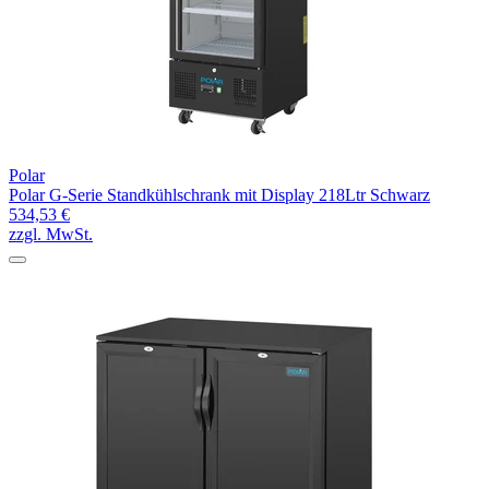
Polar
Polar G-Serie Standkühlschrank mit Display 218Ltr Schwarz
534,53 €
zzgl. MwSt.