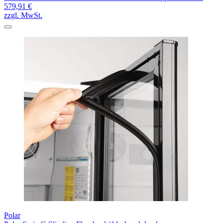
579,91 €
zzgl. MwSt.
Polar