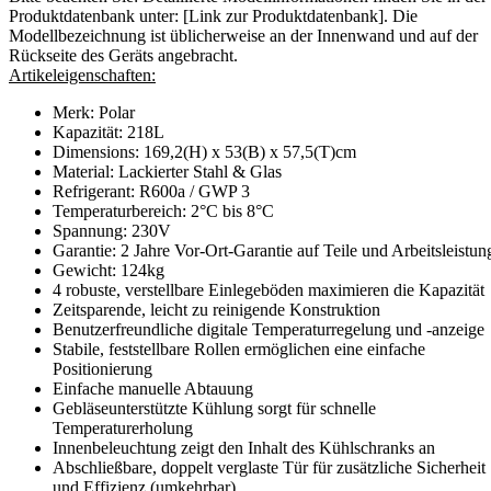
Produktdatenbank unter: [Link zur Produktdatenbank]. Die
Modellbezeichnung ist üblicherweise an der Innenwand und auf der
Rückseite des Geräts angebracht.
Artikeleigenschaften:
Merk: Polar
Kapazität: 218L
Dimensions: 169,2(H) x 53(B) x 57,5(T)cm
Material: Lackierter Stahl & Glas
Refrigerant: R600a / GWP 3
Temperaturbereich: 2°C bis 8°C
Spannung: 230V
Garantie: 2 Jahre Vor-Ort-Garantie auf Teile und Arbeitsleistun
Gewicht: 124kg
4 robuste, verstellbare Einlegeböden maximieren die Kapazität
Zeitsparende, leicht zu reinigende Konstruktion
Benutzerfreundliche digitale Temperaturregelung und -anzeige
Stabile, feststellbare Rollen ermöglichen eine einfache
Positionierung
Einfache manuelle Abtauung
Gebläseunterstützte Kühlung sorgt für schnelle
Temperaturerholung
Innenbeleuchtung zeigt den Inhalt des Kühlschranks an
Abschließbare, doppelt verglaste Tür für zusätzliche Sicherheit
und Effizienz (umkehrbar)