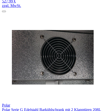
527,99 €
zzgl. MwSt.
Polar
Polar Serie G Edelstahl Barkühlschrank mit 2 Klapptüren 208L