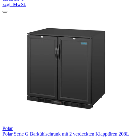
zzgl. MwSt.
Polar
Polar Serie G Barkühlschrank mit 2 verdeckten Klapptüren 208L