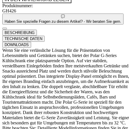
Produktnummer:
GH426
Haben Sie spezielle Fragen zu diesem Artikel? - Wir beraten Sie gern.
BESCHREIBUNG
TECHNISCHE DATEN
DOWNLOADS
Wenn Sie eine verlässliche Lösung für die Präsentation von
Lebensmitteln und Getränken suchen, bietet der Polar G-Series
Kühlschrank eine platzsparende Option. Auf vier stabilen,
verstellbaren Einlegeböden finden Ihre meistverkauften Getränke und
Snacks ausreichend Platz und werden durch stilvolle Beleuchtung
optimal präsentiert. Das integrierte Display-Panel ermöglicht es Ihnen
Ihr eigenes Branding einfach anzubringen, um die Aufmerksamkeit a
den Inhalt zu lenken. Die doppelt verglaste, abschließbare Tür erhöht
die Energieeffizienz und die Sicherheit der Waren, was den
Kühlschrank ideal für Selbstbedienungsläden, Cafés, Bars und
Touristenattraktionen macht. Die Polar G-Serie ist speziell für den
täglichen Einsatz in anspruchsvollen, professionellen Umgebungen
konzipiert. Dank ihrer robusten Konstruktion und hochwertigen
Materialien bietet die G-Serie Zuverlässigkeit und Leistung. Sie eigne
sich besonders gut für Umgebungen mit Temperaturen bis zu 32 °C.
Bitte beachten Sie: Detaillierte Modellinformationen finden Sie in der