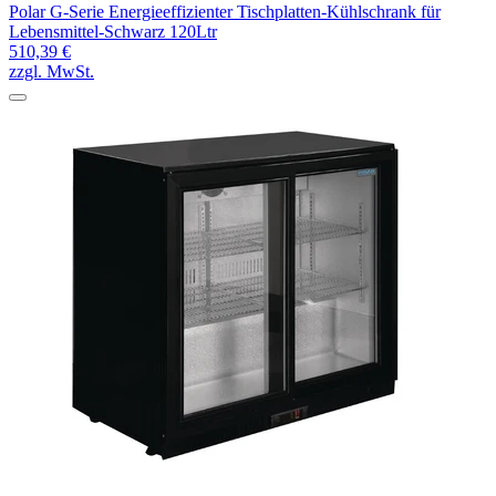
Polar G-Serie Energieeffizienter Tischplatten-Kühlschrank für
Lebensmittel-Schwarz 120Ltr
510,39 €
zzgl. MwSt.