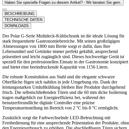
Haben Sie spezielle Fragen zu diesem Artikel? - Wir beraten Sie gern.
BESCHREIBUNG
TECHNISCHE DATEN
DOWNLOADS
Der Polar G-Serie Multideck-Kühlschrank ist die ideale Lösung für
stark frequentierte Gastronomiebereiche. Mit seinen großzügigen
Abmessungen von 1800 mm Breite sorgt er dafür, dass Ihre
Lebensmittel und Getränke immer perfekt gekühlt, ansprechend
präsentiert und leicht zugänglich sind. Dieses hochwertige Gerät ist
speziell für den professionellen Einsatz in der Gastronomie konzipiert
und bietet eine beeindruckende Kapazität von 1156 Litern.
Die robuste Konstruktion aus Stahl und die elegante schwarze
Oberfläche fügen sich nahtlos in jede Umgebung ein. Dank der
leistungsstarken Umluftkühlung bleiben Ihre Produkte durchgehend
frisch. Die selbstschließenden Türen und die 60 mm dicke Isolierung
tragen maßgeblich zur Energieeffizienz bei, während der
benutzerfreundliche digitale Controller eine präzise
Temperatureinstellung im Bereich von 2 °C bis 8 °C ermöglicht.
Zusätzlich sorgt die Farbwechselnde LED-Beleuchtung mit
Fernbedienung für eine ansprechende Präsentation der Produkte, ohn
den Energieverbrauch zu erhöhen. Die abschließbaren Türen sichern