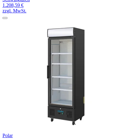
1.208,59 €
zzgl. MwSt.
Polar