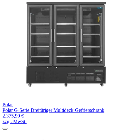
Polar
Polar G-Serie Dreitüriger Multideck-Gefrierschrank
2.375,99 €
zzgl. MwSt.