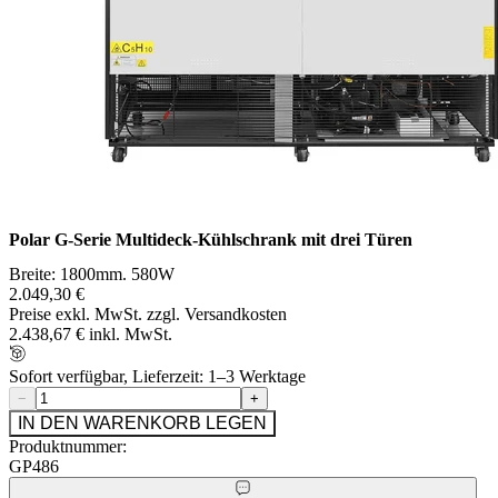
Polar G-Serie Multideck-Kühlschrank mit drei Türen
Breite: 1800mm. 580W
2.049,30 €
Preise exkl. MwSt. zzgl. Versandkosten
2.438,67 € inkl. MwSt.
Sofort verfügbar, Lieferzeit: 1–3 Werktage
−
+
IN DEN WARENKORB LEGEN
Produktnummer:
GP486