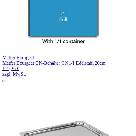
Matfer Bourgeat
Matfer Bourgeat GN-Behälter GN1/1 Edelstahl 20cm
119,26 €
zzgl. MwSt.