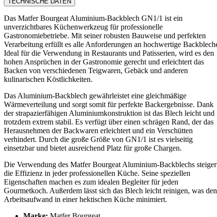
TECHNISCHE DATEN
Das Matfer Bourgeat Aluminium-Backblech GN1/1 ist ein
unverzichtbares Küchenwerkzeug für professionelle
Gastronomiebetriebe. Mit seiner robusten Bauweise und perfekten
Verarbeitung erfüllt es alle Anforderungen an hochwertige Backblech
Ideal für die Verwendung in Restaurants und Patisserien, wird es den
hohen Ansprüchen in der Gastronomie gerecht und erleichtert das
Backen von verschiedenen Teigwaren, Gebäck und anderen
kulinarischen Köstlichkeiten.
Das Aluminium-Backblech gewährleistet eine gleichmäßige
Wärmeverteilung und sorgt somit für perfekte Backergebnisse. Dank
der strapazierfähigen Aluminiumkonstruktion ist das Blech leicht und
trotzdem extrem stabil. Es verfügt über einen schrägen Rand, der das
Herausnehmen der Backwaren erleichtert und ein Verschütten
verhindert. Durch die große Größe von GN1/1 ist es vielseitig
einsetzbar und bietet ausreichend Platz für große Chargen.
Die Verwendung des Matfer Bourgeat Aluminium-Backblechs steiger
die Effizienz in jeder professionellen Küche. Seine speziellen
Eigenschaften machen es zum idealen Begleiter für jeden
Gourmetkoch. Außerdem lässt sich das Blech leicht reinigen, was den
Arbeitsaufwand in einer hektischen Küche minimiert.
Marke:
Matfer Bourgeat