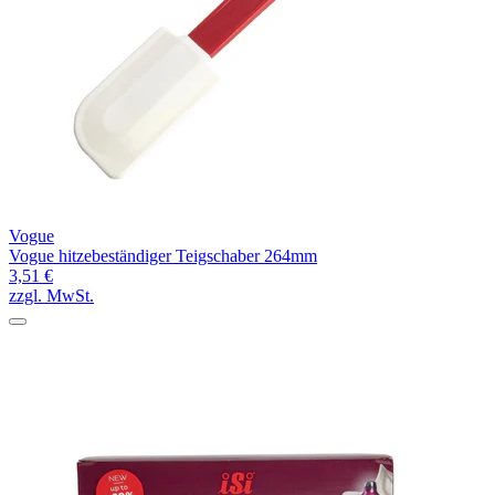
Vogue
Vogue hitzebeständiger Teigschaber 264mm
3,51 €
zzgl. MwSt.