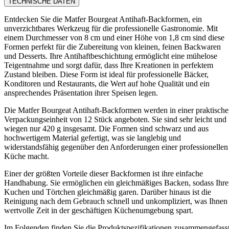
TECHNISCHE DATEN
Entdecken Sie die Matfer Bourgeat Antihaft-Backformen, ein
unverzichtbares Werkzeug für die professionelle Gastronomie. Mit
einem Durchmesser von 8 cm und einer Höhe von 1,8 cm sind diese
Formen perfekt für die Zubereitung von kleinen, feinen Backwaren
und Desserts. Ihre Antihaftbeschichtung ermöglicht eine mühelose
Teigentnahme und sorgt dafür, dass Ihre Kreationen in perfektem
Zustand bleiben. Diese Form ist ideal für professionelle Bäcker,
Konditoren und Restaurants, die Wert auf hohe Qualität und ein
ansprechendes Präsentation ihrer Speisen legen.
Die Matfer Bourgeat Antihaft-Backformen werden in einer praktisch
Verpackungseinheit von 12 Stück angeboten. Sie sind sehr leicht und
wiegen nur 420 g insgesamt. Die Formen sind schwarz und aus
hochwertigem Material gefertigt, was sie langlebig und
widerstandsfähig gegenüber den Anforderungen einer professionellen
Küche macht.
Einer der größten Vorteile dieser Backformen ist ihre einfache
Handhabung. Sie ermöglichen ein gleichmäßiges Backen, sodass Ihre
Kuchen und Törtchen gleichmäßig garen. Darüber hinaus ist die
Reinigung nach dem Gebrauch schnell und unkompliziert, was Ihnen
wertvolle Zeit in der geschäftigen Küchenumgebung spart.
Im Folgenden finden Sie die Produktspezifikationen zusammengefasst