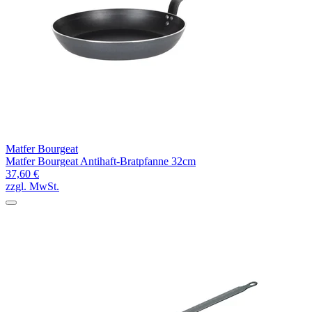
Matfer Bourgeat
Matfer Bourgeat Antihaft-Bratpfanne 32cm
37,60 €
zzgl. MwSt.