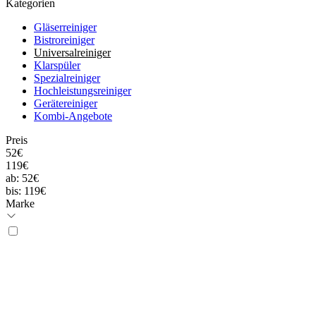
Kategorien
Gläserreiniger
Bistroreiniger
Universalreiniger
Klarspüler
Spezialreiniger
Hochleistungsreiniger
Gerätereiniger
Kombi-Angebote
Preis
52€
119€
ab:
52€
bis:
119€
Marke