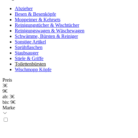
Abzieher
Besen & Besenköpfe
Moppeimer & Kehrsets
Reinigungstücher & Wischtücher
Reinigungswagen & Wäschewagen
Schwämme, Bürsten & Reiniger
Sonstige Artikel
Sprühflaschen
Staubsauger
Stiele & Griffe
Toilettenbürsten
Wischmopp Köpfe
Preis
3€
9€
ab:
3€
bis:
9€
Marke