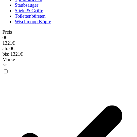
Staubsauger
Stiele & Griffe
Toilettenbürsten
Wischmopp Köpfe
Preis
0€
1321€
ab:
0€
bis:
1321€
Marke