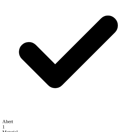
Abert
1