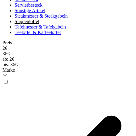
Servierbesteck
Sonstige Artikel
Steakmesser & Steakgabeln
Suppenlöffel
Tafelmesser & Tafelgabeln
Teelöffel & Kaffeelöffel
Preis
2€
36€
ab:
2€
bis:
36€
Marke