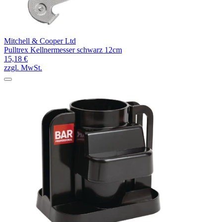
Mitchell & Cooper Ltd
Pulltrex Kellnermesser schwarz 12cm
15,18 €
zzgl. MwSt.