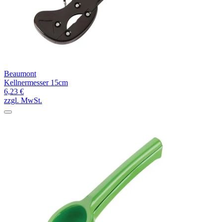
Beaumont
Kellnermesser 15cm
6,23 €
zzgl. MwSt.