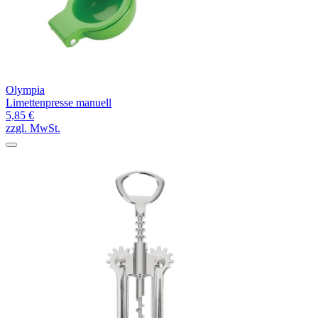
Olympia
Limettenpresse manuell
5,85 €
zzgl. MwSt.