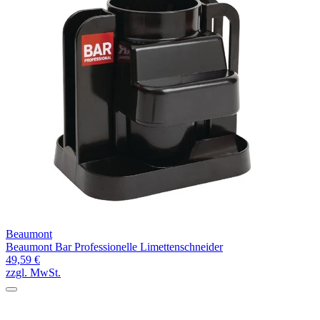
Beaumont
Beaumont Bar Professionelle Limettenschneider
49,59 €
zzgl. MwSt.