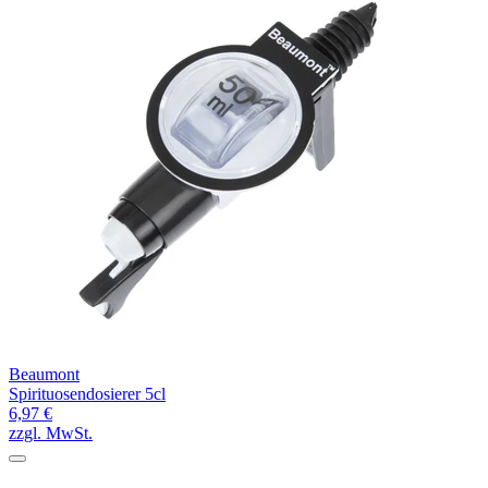
Beaumont
Spirituosendosierer 5cl
6,97 €
zzgl. MwSt.