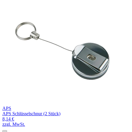
APS
APS Schlüsselschnur (2 Stück)
8,14 €
zzgl. MwSt.