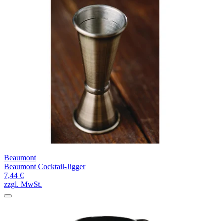
Beaumont
Beaumont Cocktail-Jigger
7,44 €
zzgl. MwSt.