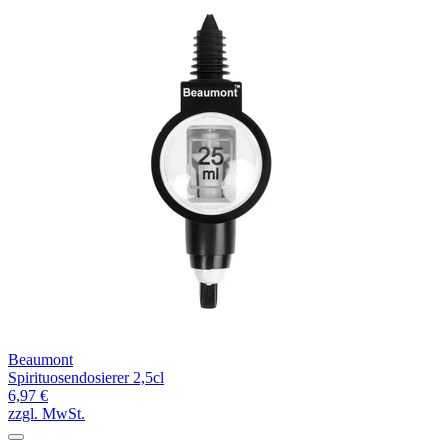
Beaumont
Spirituosendosierer 2,5cl
6,97 €
zzgl. MwSt.