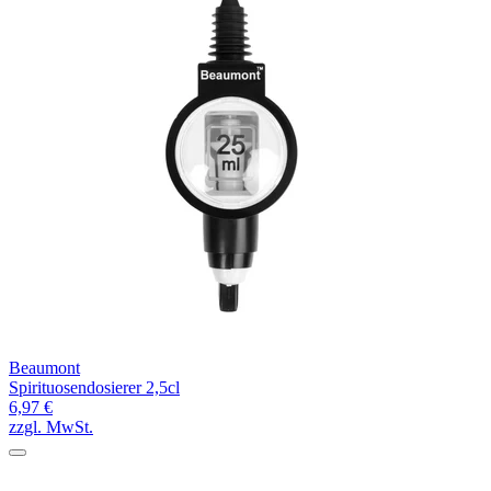
Beaumont
Spirituosendosierer 2,5cl
6,97 €
zzgl. MwSt.