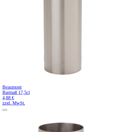
Beaumont
Barmaß 17,5cl
4,88 €
zzgl. MwSt.