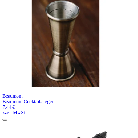
Beaumont
Beaumont Cocktail-Jigger
7,44 €
zzgl. MwSt.