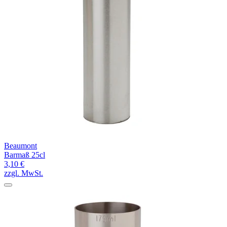
Beaumont
Barmaß 25cl
3,10 €
zzgl. MwSt.