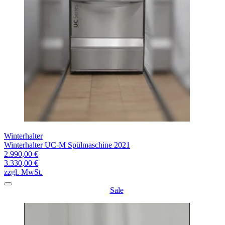
Winterhalter
Winterhalter UC-M Spülmaschine 2021
2.990,00 €
3.330,00 €
zzgl. MwSt.
Sale