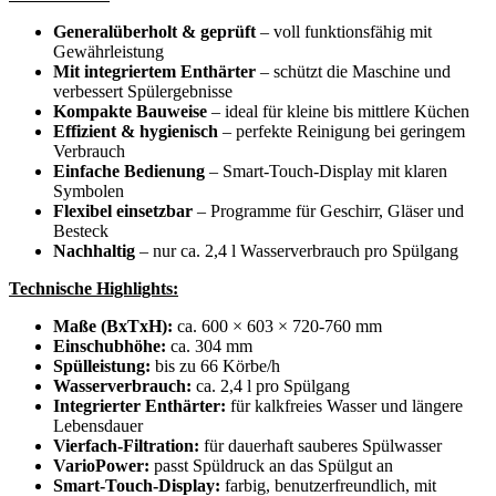
Generalüberholt & geprüft
– voll funktionsfähig mit
Gewährleistung
Mit integriertem Enthärter
– schützt die Maschine und
verbessert Spülergebnisse
Kompakte Bauweise
– ideal für kleine bis mittlere Küchen
Effizient & hygienisch
– perfekte Reinigung bei geringem
Verbrauch
Einfache Bedienung
– Smart-Touch-Display mit klaren
Symbolen
Flexibel einsetzbar
– Programme für Geschirr, Gläser und
Besteck
Nachhaltig
– nur ca. 2,4 l Wasserverbrauch pro Spülgang
Technische Highlights:
Maße (BxTxH):
ca. 600 × 603 × 720-760 mm
Einschubhöhe:
ca. 304 mm
Spülleistung:
bis zu 66 Körbe/h
Wasserverbrauch:
ca. 2,4 l pro Spülgang
Integrierter Enthärter:
für kalkfreies Wasser und längere
Lebensdauer
Vierfach-Filtration:
für dauerhaft sauberes Spülwasser
VarioPower:
passt Spüldruck an das Spülgut an
Smart-Touch-Display:
farbig, benutzerfreundlich, mit