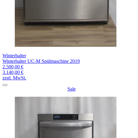
Winterhalter
Winterhalter UC-M Spülmaschine 2019
2.500,00 €
3.140,00 €
zzgl. MwSt.
Sale