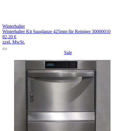
Winterhalter
Winterhalter Kit Sauglanze 425mm für Reiniger 30000010
82,20 €
zzgl. MwSt.
Sale