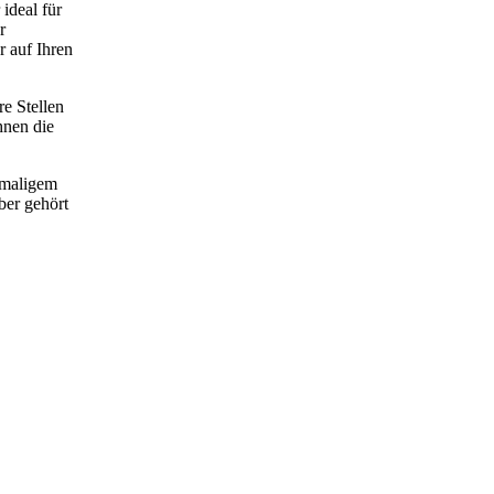
ideal für
r
r auf Ihren
e Stellen
hnen die
hrmaligem
ber gehört