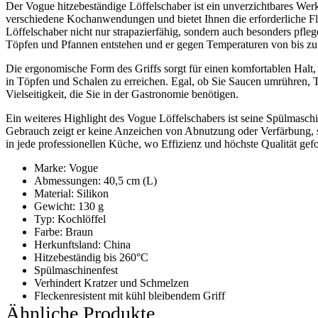
Der Vogue hitzebeständige Löffelschaber ist ein unverzichtbares Werk
verschiedene Kochanwendungen und bietet Ihnen die erforderliche Flex
Löffelschaber nicht nur strapazierfähig, sondern auch besonders pfleg
Töpfen und Pfannen entstehen und er gegen Temperaturen von bis zu 
Die ergonomische Form des Griffs sorgt für einen komfortablen Halt,
in Töpfen und Schalen zu erreichen. Egal, ob Sie Saucen umrühren, Te
Vielseitigkeit, die Sie in der Gastronomie benötigen.
Ein weiteres Highlight des Vogue Löffelschabers ist seine Spülmasch
Gebrauch zeigt er keine Anzeichen von Abnutzung oder Verfärbung, sod
in jede professionellen Küche, wo Effizienz und höchste Qualität gefo
Marke: Vogue
Abmessungen: 40,5 cm (L)
Material: Silikon
Gewicht: 130 g
Typ: Kochlöffel
Farbe: Braun
Herkunftsland: China
Hitzebeständig bis 260°C
Spülmaschinenfest
Verhindert Kratzer und Schmelzen
Fleckenresistent mit kühl bleibendem Griff
Ähnliche Produkte