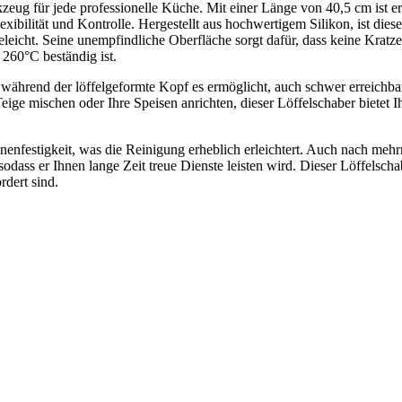
zeug für jede professionelle Küche. Mit einer Länge von 40,5 cm ist er 
ibilität und Kontrolle. Hergestellt aus hochwertigem Silikon, ist diese
eleicht. Seine unempfindliche Oberfläche sorgt dafür, dass keine Kratze
260°C beständig ist.
 während der löffelgeformte Kopf es ermöglicht, auch schwer erreichbar
ige mischen oder Ihre Speisen anrichten, dieser Löffelschaber bietet I
inenfestigkeit, was die Reinigung erheblich erleichtert. Auch nach me
ass er Ihnen lange Zeit treue Dienste leisten wird. Dieser Löffelscha
rdert sind.