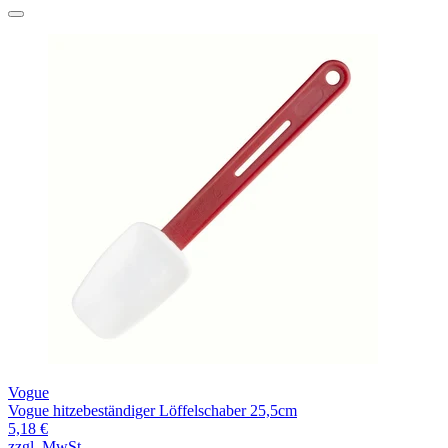
Vogue
Vogue hitzebeständiger Löffelschaber 25,5cm
5,18 €
zzgl. MwSt.